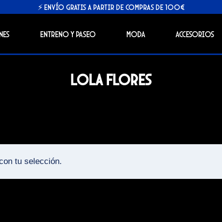
⚡ Envío gratis a partir de compras de 100€
nes
Entreno y Paseo
Moda
Accesorios
Lola Flores
con tu selección.