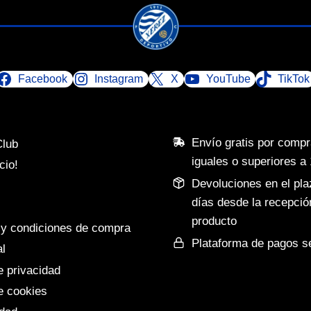
Facebook
Instagram
X
YouTube
TikTok
Envío gratis por comp
Club
iguales o superiores a
cio!
Devoluciones en el pla
días desde la recepció
producto
y condiciones de compra
Plataforma de pagos s
al
e privacidad
de cookies