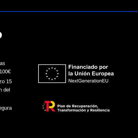
ras
 100€
zo 15
n del
egura