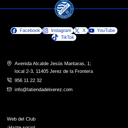
producto
producto
tiene
tiene
múltiples
múltiples
variantes.
variantes.
Facebook
Instagram
X
YouTube
Las
Las
TikTok
opciones
opciones
se
se
pueden
pueden
Avenida Alcalde Jesús Mantaras, 1;
elegir
elegir
local 2-3, 11405 Jerez de la Frontera
en
en
956 11 22 32
la
la
página
página
info@latiendadelxerez.com
de
de
producto
producto
Web del Club
¡Hazte socio!