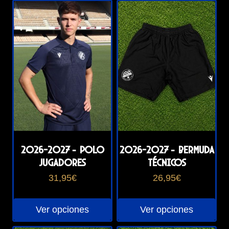
2026-2027 – Polo
2026-2027 – Bermuda
jugadores
técnicos
31,95
€
26,95
€
Ver opciones
Ver opciones
Este
Este