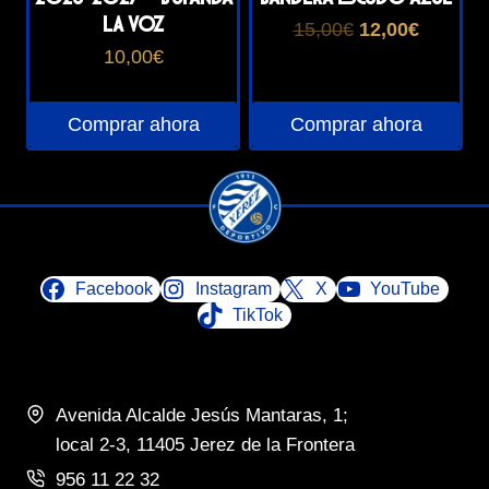
la
la
La Voz
El
El
15,00
€
12,00
€
página
página
precio
precio
10,00
€
de
de
original
actual
producto
producto
era:
es:
15,00€.
12,00€.
Comprar ahora
Comprar ahora
Facebook
Instagram
X
YouTube
TikTok
Avenida Alcalde Jesús Mantaras, 1;
local 2-3, 11405 Jerez de la Frontera
956 11 22 32